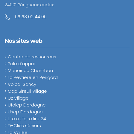
24001 Périgueux cedex
05 53 02 44 00
Nos sites web
> Centre de ressources
> Pole d'appui
> Manoir du Chambon
> La Peyrière en Périgord
> Volca-Sancy
> Cap Sireuil Village
> Uz Village
> Ufolep Dordogne
> Usep Dordogne
> Lire et faire lire 24
> D-Clics séniors
> La Vallée