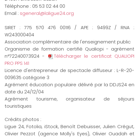
Téléphone : 05 53 02 44 00
Email :
sgeneral@laligue24.org
SIRET : 775 570 476 00116 / APE : 9499Z / RNA :
W243000404
Association complémentaire de l'enseignement public
Organisme de formation certifié Qualiopi - agrément
n°72240073924 -
Télécharger le certificat QUALIOPI
PRO PPS 141
Licence d'entrepreneur de spectacle diffuseur : L-R-20-
009635 catégorie 3
Agrément éducation populaire délivré par la DDJS24 en
date du 24/12/04
Agrément tourisme, organisateur de séjours
touristiques
Crédits photos :
Ligue 24, Fotolia, iStock, Benoît Debuisser, Julien Crégut,
Olivier Pezzot (agence Molly's Eyes), Olivier Ouadah et